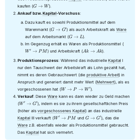
G
→
kaufen (
).
G
W
→
Ankauf bzw.
Kapital
-Vorschuss
:
W
Dazu kauft es sowohl Produktionsmittel auf dem
G
′
→
Warenmarkt (
) als auch Arbeitskraft als
Ware
G
G
→
G
→
auf dem Arbeitsmarkt (
).
G
L
G'
→
W'
Im Gegenzug erhält es Waren als Produktionsmittel (
L
→
Ak
′
→
→
) und Arbeitskraft (
).
W
P
M
A
k
A
k
PM
→
Produktionsprozess
: Während das industrielle
Kapital
I
Ak
nur den Tauschwert der Arbeitskraft als Lohn gezahlt hat,
nimmt es deren Gebrauchswert (die
produktive Arbeit
) in
Anspruch und generiert damit mehr Wert (
Mehrwert
), als es
W
′
→
→
vorgeschossenen hat (
).
W
P
W
→
Verkauf
: Diese
Ware
kann es dann wieder zu Geld machen
P
W'
′
′
→
(
), indem es sie zu ihrem gesellschaftlichen Preis
W
G
→
→
W'
(höher als
vorgeschossenes Kapital
) an das industrielle
G'
W'
G
′
′
→
→
Kapital
III verkauft (
und
), das die
W
P
M
G
G
→
→
Ware
z.B. ebenfalls wieder als Produktionsmittel gebraucht.
PM
G'
Das
Kapital
hat sich vermehrt.