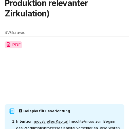
Produktion relevanter
Zirkulation)
SVG
drawio
PDF
Beispiel für Leserichtung
Intention
:
industrielles Kapital
I möchte/muss zum Beginn
des Produktionsprozesses
Kapital
vorschießen, also Waren