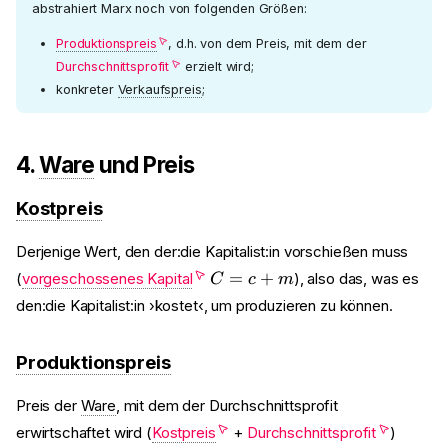
+
abstrahiert Marx noch von folgenden Größen:
v
Produktionspreis
, d.h. von dem Preis, mit dem der
+
Durchschnittsprofit
erzielt wird;
m
konkreter
Verkaufspreis
;
4.
Ware
und Preis
Kostpreis
Derjenige Wert, den der:die Kapitalist:in vorschießen muss
C
=
+
(
vorgeschossenes Kapital
), also das, was es
C
c
m
=
den:die Kapitalist:in ›kostet‹, um produzieren zu können.
c
+
m
Produktionspreis
Preis der
Ware
, mit dem der Durchschnittsprofit
erwirtschaftet wird (
Kostpreis
+
Durchschnittsprofit
)