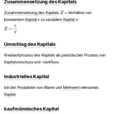
Zusammensetzung des Kapitals
Z
Zusammensetzung des Kapitals
= Verhältnis von
Z
c
v
konstantem
Kapital
zu variablem
Kapital
:
c
v
c
Z = \frac{c}{v}
=
Z
v
Umschlag des Kapitals
Kreislaufprozess des Kapitals als periodischer Prozess von
Kapitalvorschuss und -rückfluss
industrielles Kapital
bei der Produktion von Waren und
Mehrwert
relevantes
Kapital
kaufmännisches Kapital