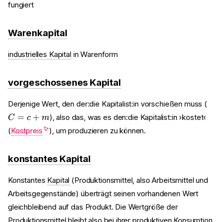
fungiert
Warenkapital
industrielles Kapital
in Warenform
vorgeschossenes Kapital
C
Derjenige Wert, den der:die Kapitalist:in vorschießen muss (
=
=
+
), also das, was es den:die Kapitalist:in ›kostet‹
C
c
m
c
(
Kostpreis
), um produzieren zu können.
+
m
konstantes Kapital
Konstantes
Kapital
(Produktionsmittel, also Arbeitsmittel und
Arbeitsgegenstände) überträgt seinen vorhandenen Wert
gleichbleibend auf das Produkt. Die Wertgröße der
Produktionsmittel bleibt also bei ihrer produktiven Konsumtion