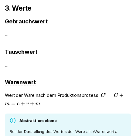
3. Werte
Gebrauchswert
…
Tauschwert
…
Warenwert
C’
’
=
+
Wert der
Ware
nach dem Produktionsprozess:
C
C
=
=
+
+
m
c
v
m
C
+
m
Abstraktionsebene
=
Bei der Darstellung des Wertes der
Ware
als »
Warenwert
«
c