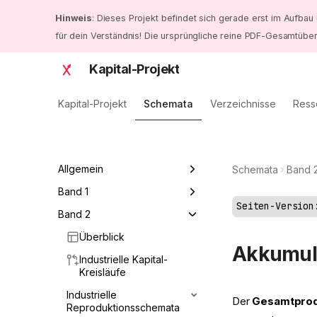
Hinweis
: Dieses Projekt befindet sich gerade erst im Aufbau 
für dein Verständnis! Die ursprüngliche reine PDF-Gesamtüber
Kapital-Projekt
Kapital-Projekt
Schemata
Verzeichnisse
Ress
Allgemein
Schemata
Band 
Kapital-Bände
Band 1
Seiten-Version
Überblick
Band 2
Produktionsweise als
materielle Basis
Überblick
Arbeitswerttheorie
Akkumula
Arten von Arbeit
Industrielle Kapital-
Formbestimmungen des
Arten von Kapital
Kreisläufe
Kapitals
Industrielle
Gesamtübersicht
Der
Gesamtprod
Reproduktionsschemata
Produktionsprozess