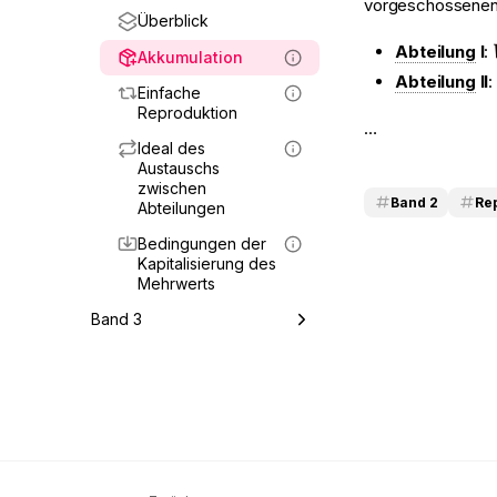
vorgeschossenen
Überblick
Mehrwerttheorie
Abteilung
I
:
Voraussetzungen
Akkumulation
Abteilung
II
Mehrwert
Einfache
Reproduktion
…
Produktion von
Ideal des
relativem und
Austauschs
absolutem Mehrwert
zwischen
Band 2
Re
Zusammensetzung
Abteilungen
des Kapitals
Bedingungen der
Kapitalisierung des
Mehrwerts
Band 3
Überblick
Mehrwert, Profit
Zinstragendes Kapital
Grundrente