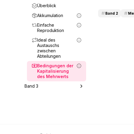
Überblick
Mehrwerttheorie
Band 2
Me
Voraussetzungen
Akkumulation
Mehrwert
Einfache
Reproduktion
Produktion von
Ideal des
relativem und
Austauschs
absolutem Mehrwert
zwischen
Zusammensetzung
Abteilungen
des Kapitals
Bedingungen der
Kapitalisierung
des Mehrwerts
Band 3
Überblick
Mehrwert, Profit
Zinstragendes Kapital
Grundrente