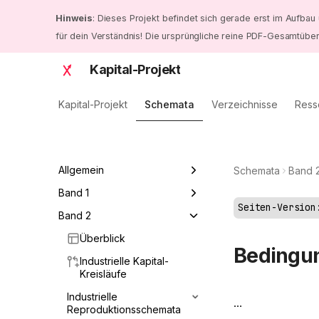
Hinweis
: Dieses Projekt befindet sich gerade erst im Aufbau 
für dein Verständnis! Die ursprüngliche reine PDF-Gesamtüber
Kapital-Projekt
Kapital-Projekt
Schemata
Verzeichnisse
Ress
Allgemein
Schemata
Band 
Kapital-Bände
Band 1
Seiten-Version
Überblick
Band 2
Produktionsweise als
materielle Basis
Überblick
Arbeitswerttheorie
Bedingun
Arten von Arbeit
Industrielle Kapital-
Formbestimmungen des
Arten von Kapital
Kreisläufe
Kapitals
Industrielle
Gesamtübersicht
…
Reproduktionsschemata
Produktionsprozess